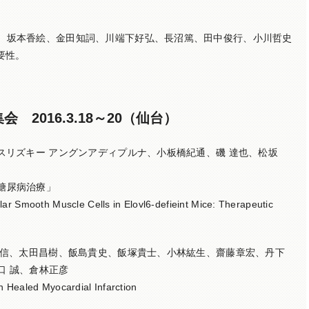
、坂本香絵、金田知詞、川端下好弘、長沼篤、田中俊行、小川哲史
要性。
 2016.3.18～20（仙台）
スリズキー アングンアディプルナ、小板橋紀通、磯 達也、松坂
糖尿病治療」
ar Smooth Muscle Cells in Elovl6-defieint Mice: Therapeutic
忠信、太田昌樹、飯島貴史、飯塚貴士、小林紘生、齋藤章宏、丹下
口 誠、倉林正彦
n Healed Myocardial Infarction