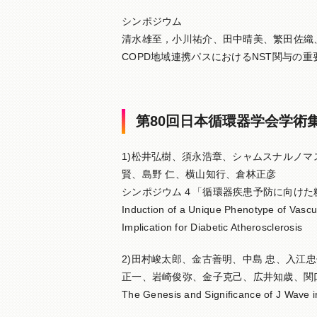
シンポジウム
清水雄至，小川祐介、田中晴美、繁田佐織
COPD地域連携パスにおけるNST関与の重
第80回日本循環器学会学術集会
1)松井弘樹、須永浩章、シャムスナルノマ
賢、島野 仁、横山知行、倉林正彦
シンポジウム４「循環器疾患予防に向けた
Induction of a Unique Phenotype of Vascul
Implication for Diabetic Atherosclerosis
2)田村峻太郎、金古善明、中島 忠、入江
正一、岩崎俊弥、金子克己、広井知歳、関
The Genesis and Significance of J Wave i