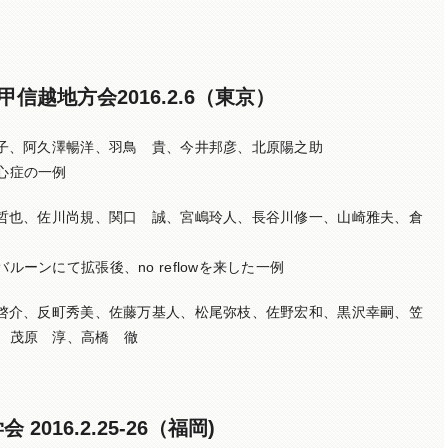
甲信越地方会2016.2.6（東京）
裕子、阿久澤暢洋、羽鳥 貴、今井邦彦、北原陽之助
心症の一例
口哲也、佐川尚規、関口 誠、宮嶋玲人、長谷川修一、山崎雅夫、倉
ーンにて拡張後、no reflowを来した一例
川啓介、反町秀美、佐藤万基人、松尾弥枝、佐野宏和、黒沢幸嗣、笠
、茂原 淳、高橋 徹
016.2.25-26（福岡)