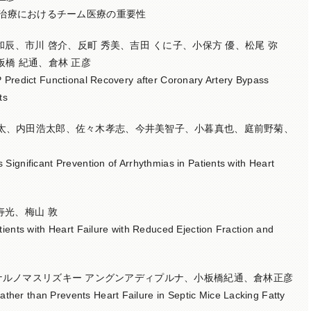
用いた心不全治療におけるチーム医療の重要性
和辰、市川 啓介、反町 秀美、吉田 くに子、小保方 優、松尾 弥
板橋 紀通、倉林 正彦
P Predict Functional Recovery after Coronary Artery Bypass
ts
勇太、内田浩太郎、佐々木孝志、今井美智子、小暮真也、庭前野菊、
Significant Prevention of Arrhythmias in Patients with Heart
寿光、梅山 敦
tients with Heart Failure with Reduced Ejection Fraction and
、シャムスナルノマスリズキー アングンアディプルナ、小板橋紀通、倉林正彦
her than Prevents Heart Failure in Septic Mice Lacking Fatty