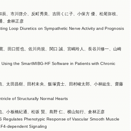
田和辰、市川啓介、反町秀美、吉田くに子、小保方 優、松尾弥枝、
通、倉林正彦
ting Loop Diuretics on Sympathetic Nerve Activity and Prognosis
川 寛、田口哲也、佐川尚規、関口 誠、宮嶋玲人、長谷川修一、山崎
y Using the SmartMIBG-HF Software in Patients with Chronic
忠信、太田昌樹、田村未央、飯塚貴士、田村峻太郎、小林紘生、齋藤
ntricle of Structurally Normal Hearts
達也、小板橋紀通、松坂 賢、島野 仁、横山知行、倉林正彦
vl6 Regulates Phenotypic Response of Vascular Smooth Muscle
KLF4-dependent Signaling