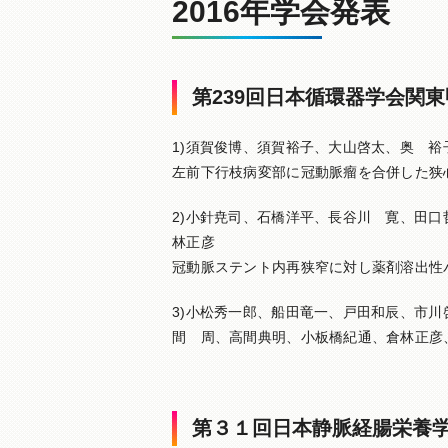
2016年学会発表
第239回日本循環器学会関東
1)須賀俊博、須賀裕子、大山啓太、奥 
左前下行枝病変部に冠動脈瘤を合併した狭
2)小針尭司、石橋洋平、長谷川 寛、田
林正彦
冠動脈ステント内再狭窄に対し薬剤溶出性バル
3)小松秀一郎、船田竜一、戸田和辰、市
間 周、高間典明、小板橋紀通、倉林正彦
第３１回日本静脈経腸栄養学会 2