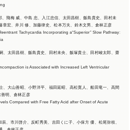
ing
逸郎、飛梅 威、中島 忠、入江忠信、太田昌樹、飯島貴史、田村未
藤章宏、井川 修、加藤律史、松本万夫、鈴木文男、倉林正彦
 Reentrant Tachycardia Incorporating a“Superior” Slow Pathway:
ia
沢幸嗣、太田昌樹、飯島貴史、田村未央、飯塚貴士、田村峻太郎、齋
oncompaction is Associated with Increased Left Ventricular
塚貴士、大山善昭、小野洋平、福田延昭、高松寛人、船田竜一、高間
古善明、倉林正彦
els Compared with Free Fatty Acid after Onset of Acute
田和辰、市川啓介、反町秀美、吉田くに子、小保方 優、松尾弥枝、
通、倉林正彦