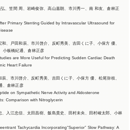
義弘、笠間 周、岩崎俊弥、高山嘉朗、市川秀一、南 和友、倉林正
ter Primary Stenting Guided by Intravascular Ultrasound for
 Disease
野宏和、戸田和辰、市川啓介、反町秀美、吉田くに子、小保方 優、
、小板橋紀通、倉林正彦
tudies are More Useful for Predicting Sudden Cardiac Death
nic Heart Failure
田和辰、市川啓介、反町秀美、吉田くに子、小保方 優、松尾弥枝、
通、倉林正彦
Peptide on Sympathetic Nerve Activity and Aldosterone
ts: Comparison with Nitroglycerin
 忠、入江忠信、太田昌樹、飯島貴史、田村未央、田村峻太郎、小林
 Reentrant Tachycardia Incorporating“Superior” Slow Pathway: A