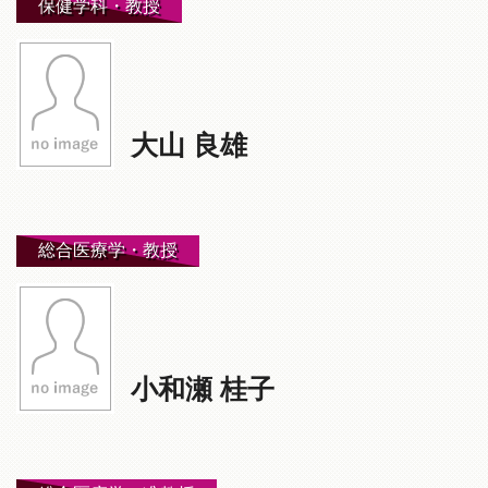
保健学科・教授
大山 良雄
総合医療学・教授
小和瀬 桂子