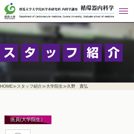
検索する
アクセス
お問い合わせ
リンク
ご寄付のお願い
HOME
≫
スタッフ紹介
≫
大学院生
≫
久野 貴弘
医員(大学院生）